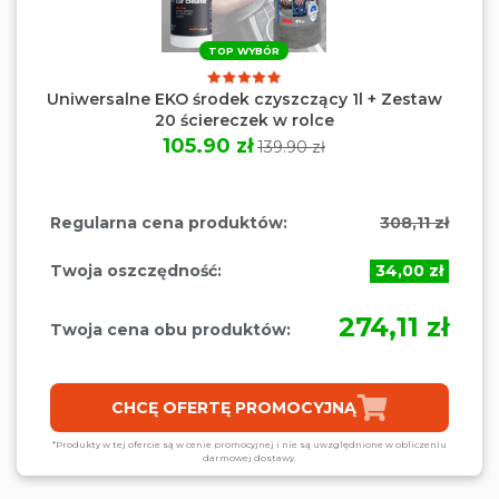
TOP WYBÓR
Uniwersalne EKO środek czyszczący 1l + Zestaw
20 ściereczek w rolce
105.90 zł
139.90 zł
Regularna cena produktów:
308,11 zł
Twoja oszczędność:
34,00 zł
274,11 zł
Twoja cena obu produktów:
CHCĘ OFERTĘ PROMOCYJNĄ
*Produkty w tej ofercie są w cenie promocyjnej i nie są uwzględnione w obliczeniu
darmowej dostawy.