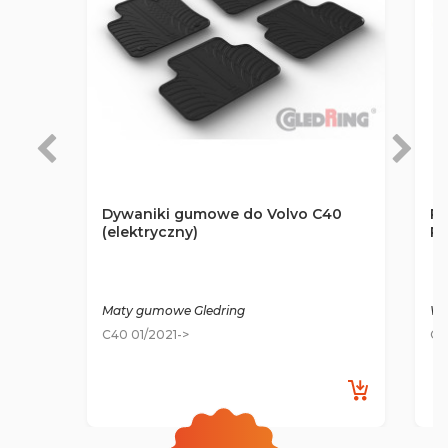
Dywaniki gumowe do Volvo C40
Po
(elektryczny)
Ro
Maty gumowe Gledring
Wa
C40 01/2021->
C4