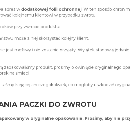
wa adres w
dodatkowej folii ochronnej
. W ten sposób chronim
rować kolejnemu klientowi w przypadku zwrotu.
kroków przy zwrocie produktu:
aństwu może z niej skorzystać kolejny klient.
ie jest możliwy i nie zostanie przyjęty. Wyjątek stanowią jed
którą zapakowaliśmy produkt, prosimy o owinięcie oryginalnego o
orek na śmieci.
 taśmy klejącej ani czegokolwiek, co mogłoby uszkodzić orygin
NIA PACZKI DO ZWROTU
zapakowany w oryginalne opakowanie. Prosimy, aby nie przyk