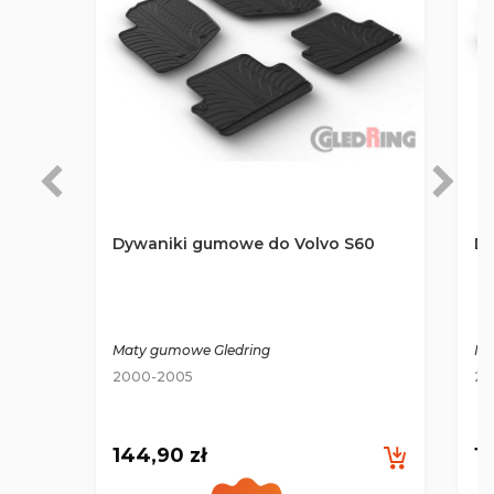
Dywaniki gumowe do Volvo S60
Dy
Maty gumowe Gledring
Ma
2000-2005
20
144,90 zł
1