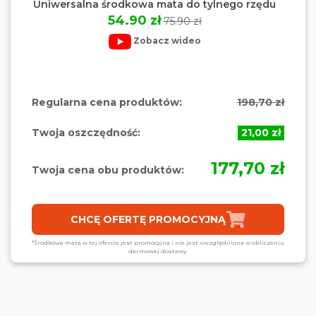
Uniwersalna środkowa mata do tylnego rzędu
54.90 zł
75.90 zł
Zobacz wideo
Regularna cena produktów:
198,70 zł
Twoja oszczędność:
21,00 zł
177,70 zł
Twoja cena obu produktów:
CHCĘ OFERTĘ PROMOCYJNĄ
*Środkowa mata w tej ofercie jest promocyjna i nie jest uwzględniona w obliczeniu
darmowej dostawy.