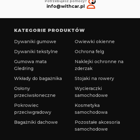
Potrzebujesz pomocy?
info@withcar.pl
KATEGORIE PRODUKTÓW
Dywaniki gumowe
Owiewki okienne
Dywaniki tekstylne
Ochrona felg
Gumowa mata
Naklejki ochronne na
Gledring
zderzak
Wkłady do bagażnika
Stojaki na rowery
Osłony
Wycieraczki
przeciwsłoneczne
samochodowe
Pokrowiec
Kosmetyka
przeciwgradowy
samochodowa
Bagażniki dachowe
Pozostałe akcesoria
samochodowe