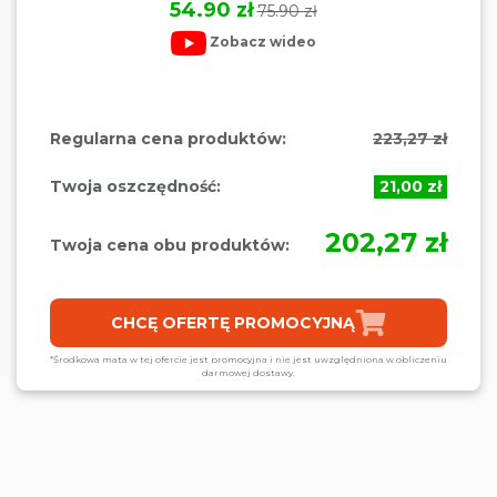
54.90 zł
75.90 zł
Zobacz wideo
Regularna cena produktów:
223,27 zł
Twoja oszczędność:
21,00 zł
202,27 zł
Twoja cena obu produktów:
CHCĘ OFERTĘ PROMOCYJNĄ
*Środkowa mata w tej ofercie jest promocyjna i nie jest uwzględniona w obliczeniu
darmowej dostawy.