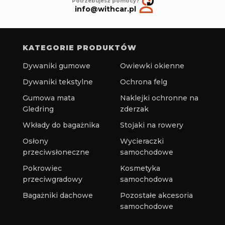
Potrzebujesz pomocy?
info@withcar.pl
KATEGORIE PRODUKTÓW
Dywaniki gumowe
Owiewki okienne
Dywaniki tekstylne
Ochrona felg
Gumowa mata
Naklejki ochronne na
Gledring
zderzak
Wkłady do bagażnika
Stojaki na rowery
Osłony
Wycieraczki
przeciwsłoneczne
samochodowe
Pokrowiec
Kosmetyka
przeciwgradowy
samochodowa
Bagażniki dachowe
Pozostałe akcesoria
samochodowe