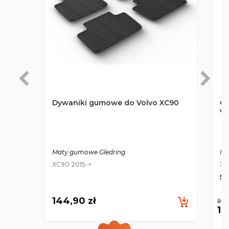
Dywaniki gumowe do Volvo XC90
Gu
VO
Maty gumowe Gledring
Ma
XC90 2015->
XC
5/5
144,90 zł
203
18