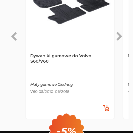
Dywaniki gumowe do Volvo
Dy
S60/V60
Maty gumowe Gledring
De
V60 05/2010-06/2018
V6
-5%