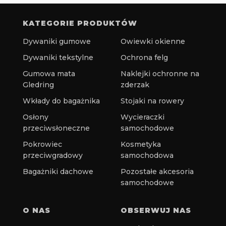
KATEGORIE PRODUKTÓW
Dywaniki gumowe
Owiewki okienne
Dywaniki tekstylne
Ochrona felg
Gumowa mata
Naklejki ochronne na
Gledring
zderzak
Wkłady do bagażnika
Stojaki na rowery
Osłony
Wycieraczki
przeciwsłoneczne
samochodowe
Pokrowiec
Kosmetyka
przeciwgradowy
samochodowa
Bagażniki dachowe
Pozostałe akcesoria
samochodowe
O NAS
OBSERWUJ NAS