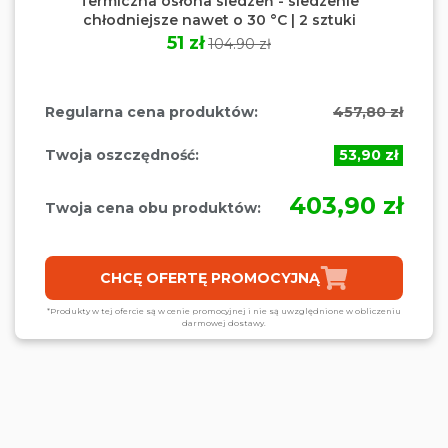
Termiczna osłona siedzeń - siedzenie
chłodniejsze nawet o 30 °C | 2 sztuki
51 zł
104.90 zł
Regularna cena produktów:
457,80 zł
Twoja oszczędność:
53,90 zł
403,90 zł
Twoja cena obu produktów:
CHCĘ OFERTĘ PROMOCYJNĄ
*Produkty w tej ofercie są w cenie promocyjnej i nie są uwzględnione w obliczeniu
darmowej dostawy.