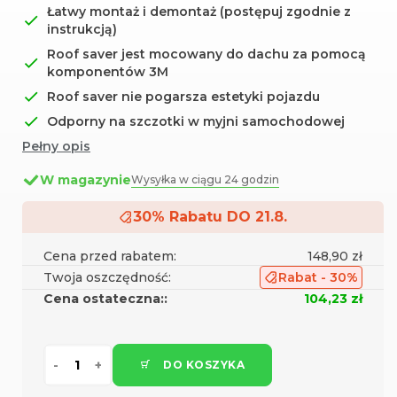
Łatwy montaż i demontaż (postępuj zgodnie z
instrukcją)
Roof saver jest mocowany do dachu za pomocą
komponentów 3M
Roof saver nie pogarsza estetyki pojazdu
Odporny na szczotki w myjni samochodowej
Pełny opis
W magazynie
Wysyłka w ciągu 24 godzin
30% Rabatu DO 21.8.
Cena przed rabatem:
148,90 zł
Twoja oszczędność:
Rabat - 30%
Cena ostateczna::
104,23 zł
DO KOSZYKA