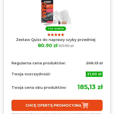
TOP WYBÓR
Zestaw Quixx do naprawy szyby przedniej
80.90 zł
101.90 zł
Regularna cena produktów:
206,13 zł
Twoja oszczędność:
21,00 zł
185,13 zł
Twoja cena obu produktów:
CHCĘ OFERTĘ PROMOCYJNĄ
*Produkty w tej ofercie są w cenie promocyjnej i nie są uwzględnione w obliczeniu