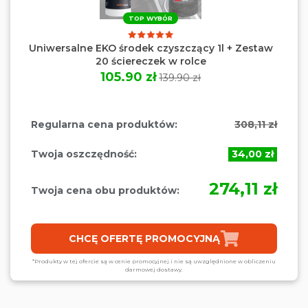
TOP WYBÓR
Uniwersalne EKO środek czyszczący 1l + Zestaw
20 ściereczek w rolce
105.90 zł
139.90 zł
Regularna cena produktów:
308,11 zł
Twoja oszczędność:
34,00 zł
274,11 zł
Twoja cena obu produktów:
CHCĘ OFERTĘ PROMOCYJNĄ
*Produkty w tej ofercie są w cenie promocyjnej i nie są uwzględnione w obliczeniu
darmowej dostawy.