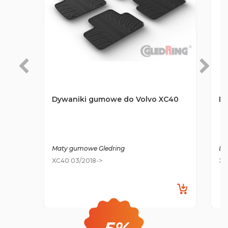
Dywaniki gumowe do Volvo XC40
Dy
Maty gumowe Gledring
De
XC40 03/2018->
XC