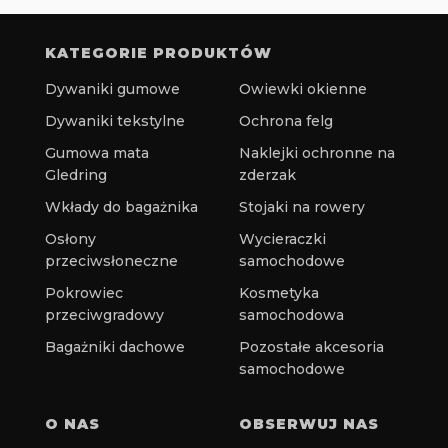
KATEGORIE PRODUKTÓW
Dywaniki gumowe
Owiewki okienne
Dywaniki tekstylne
Ochrona felg
Gumowa mata
Naklejki ochronne na
Gledring
zderzak
Wkłady do bagażnika
Stojaki na rowery
Osłony
Wycieraczki
przeciwsłoneczne
samochodowe
Pokrowiec
Kosmetyka
przeciwgradowy
samochodowa
Bagażniki dachowe
Pozostałe akcesoria
samochodowe
O NAS
OBSERWUJ NAS