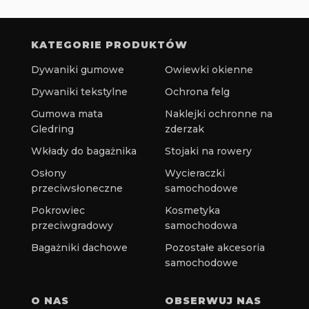
KATEGORIE PRODUKTÓW
Dywaniki gumowe
Owiewki okienne
Dywaniki tekstylne
Ochrona felg
Gumowa mata
Naklejki ochronne na
Gledring
zderzak
Wkłady do bagażnika
Stojaki na rowery
Osłony
Wycieraczki
przeciwsłoneczne
samochodowe
Pokrowiec
Kosmetyka
przeciwgradowy
samochodowa
Bagażniki dachowe
Pozostałe akcesoria
samochodowe
O NAS
OBSERWUJ NAS