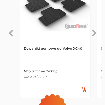
Dywaniki gumowe do Volvo XC40
Dy
Maty gumowe Gledring
De
XC40 03/2018->
XC