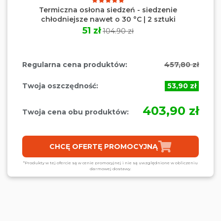
Termiczna osłona siedzeń - siedzenie
chłodniejsze nawet o 30 °C | 2 sztuki
51 zł
104.90 zł
Regularna cena produktów:
457,80 zł
Twoja oszczędność:
53,90 zł
403,90 zł
Twoja cena obu produktów:
CHCĘ OFERTĘ PROMOCYJNĄ
*Produkty w tej ofercie są w cenie promocyjnej i nie są uwzględnione w obliczeniu
darmowej dostawy.